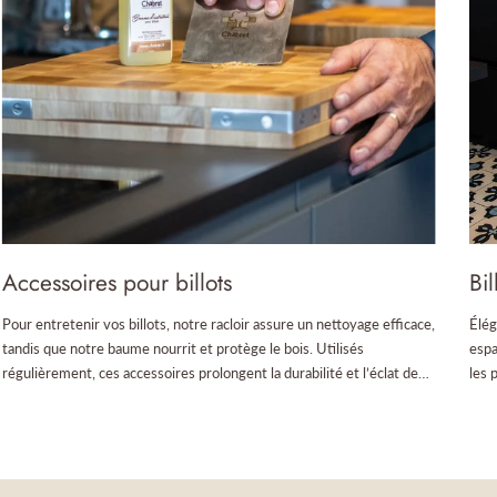
Accessoires pour billots
Bi
Pour entretenir vos billots, notre racloir assure un nettoyage efficace,
Élég
tandis que notre baume nourrit et protège le bois. Utilisés
espa
régulièrement, ces accessoires prolongent la durabilité et l’éclat de
les 
votre billot.
une 
cuis