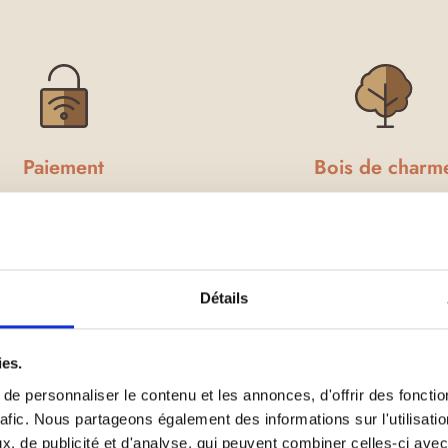
Paiement
Bois de charm
100% sécurisé
et fabrication 100% fra
Détails
ies.
Nos immanquables
e personnaliser le contenu et les annonces, d'offrir des fonctio
rafic. Nous partageons également des informations sur l'utilisati
, de publicité et d'analyse, qui peuvent combiner celles-ci avec