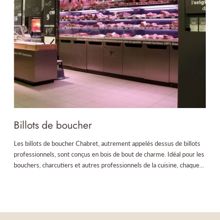
Billots de boucher
Les billots de boucher
Chabret, autrement appelés dessus de billots
professionnels, sont conçus en bois de bout de charme. Idéal pour les
bouchers, charcutiers et autres professionnels de la cuisine, chaque
billot est personnalisable selon vos besoins spécifiques. Ces billots
respectent les normes d’hygiène les plus strictes, garantissant une
qualité irréprochable. Tous les billots de boucher et billot de cuisine
sont en bois de bout de charme et sont personnalisables à la
demande.