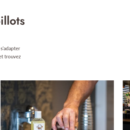
llots
s'adapter
et trouvez