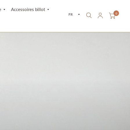
e
Accessoires billot
0
Mettre à jour le pays/la rég