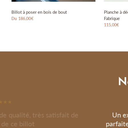
n
t
Billot à poser en bois de bout
Planche à d
e
Fabrique
Du 186,00€
m
Inox
Laiton
115,00€
e
n
t
N
 qualité, très satisfait de
Un ex
 de ce billot
parfaite