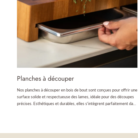
Billots îlots pour cuisine
Nos billots îlots de cuisine allient design et robustesse, avec un plan
de travail en bois de bout qui résiste aux usages intensifs. Véritables
pièces centrales, ils offrent un espace de travail spacieux et des
rangements astucieux, parfaits pour une cuisine organisée et
Planches à découper
accueillante.
Nos planches à découper en bois de bout sont conçues pour offrir une
surface solide et respectueuse des lames, idéale pour des découpes
précises. Esthétiques et durables, elles s'intègrent parfaitement dans
toutes les cuisines, apportant praticité et authenticité aux gestes de
découpe du quotidien.