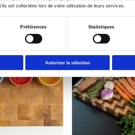
abriquons nos billots à la demande. Découvrez nos best-selle
ils ont collectées lors de votre utilisation de leurs services.
source d’inspiration idéale pour donner vie à votre projet.
Préférences
Statistiques
à découper
Billots dessertes pour cuisine
Billots îl
APERÇU RAPIDE
Autoriser la sélection